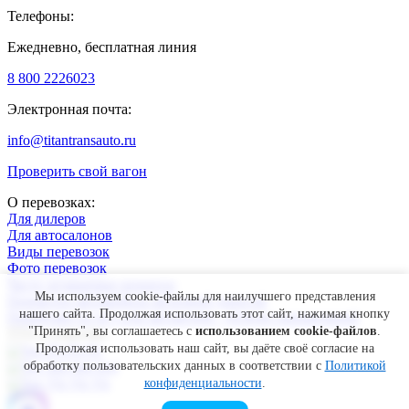
Телефоны:
Ежедневно, бесплатная линия
8 800 222
60
23
Электронная почта:
info@titantransauto.ru
Проверить свой вагон
О перевозках:
Для дилеров
Для автосалонов
Виды перевозок
Фото перевозок
Часто задаваемые вопросы
Мы используем cookie-файлы для наилучшего представления
Перевезти автомобиль железной дорогой
нашего сайта. Продолжая использовать этот сайт, нажимая кнопку
Перевозки по ж/д или автовозом - десятки направлений
"Принять", вы соглашаетесь с
использованием cookie-файлов
.
ТТА в соцсетях:
Продолжая использовать наш сайт, вы даёте своё согласие на
обработку пользовательских данных в соответствии с
Политикой
конфиденциальности
.