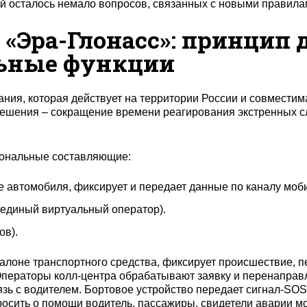
ей осталось немало вопросов, связанных с новыми правила
 «Эра-Глонасс»: принцип 
льные функции
ания, которая действует на территории России и совместим
решения – сокращение времени реагирования экстренных с
иональные составляющие:
е автомобиля, фиксирует и передает данные по каналу моби
единый виртуальный оператор).
ов).
салоне транспортного средства, фиксирует происшествие, 
Операторы колл-центра обрабатывают заявку и перенаправ
зь с водителем. Бортовое устройство передает сигнал-SO
осить о помощи водитель, пассажиры, свидетели аварии м