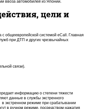
ми ввоза автомобилей из Японии.
действия, цели и
а с общеевропейской системой eCall. Главная
лужб при ДТП и других чрезвычайных
льной связи).
передает информацию о степени тяжести
ляют данные в службы экстренного
S в экстренном режиме при срабатывании
огут в ручном режиме, посредством нажатия